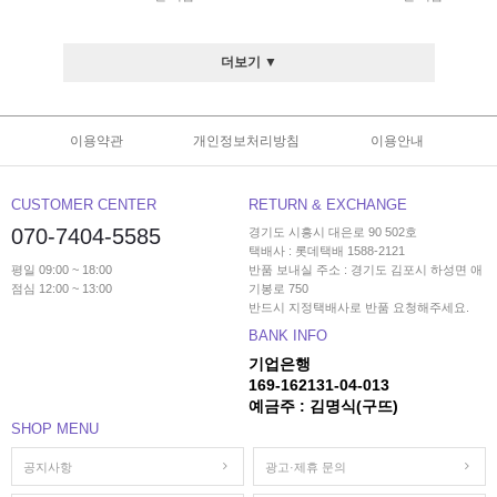
더보기 ▼
이용약관
개인정보처리방침
이용안내
CUSTOMER CENTER
RETURN & EXCHANGE
070-7404-5585
경기도 시흥시 대은로 90 502호
택배사 : 롯데택배 1588-2121
평일 09:00 ~ 18:00
반품 보내실 주소 : 경기도 김포시 하성면 애
점심 12:00 ~ 13:00
기봉로 750
반드시 지정택배사로 반품 요청해주세요.
BANK INFO
기업은행
169-162131-04-013
예금주 : 김명식(구뜨)
SHOP MENU
공지사항
광고·제휴 문의