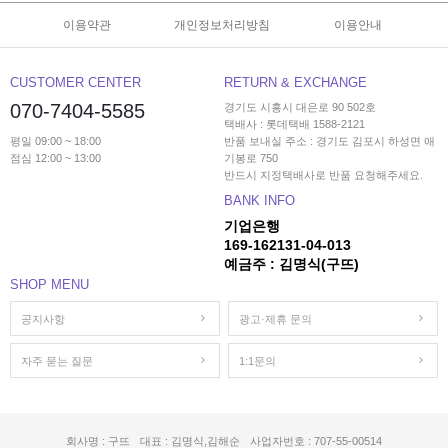
이용약관
개인정보처리방침
이용안내
CUSTOMER CENTER
RETURN & EXCHANGE
070-7404-5585
경기도 시흥시 대은로 90 502호
택배사 : 롯데택배 1588-2121
평일 09:00 ~ 18:00
반품 보내실 주소 : 경기도 김포시 하성면 애
점심 12:00 ~ 13:00
기봉로 750
반드시 지정택배사로 반품 요청해주세요.
BANK INFO
기업은행
169-162131-04-013
예금주 : 김명식(구뜨)
SHOP MENU
공지사항
광고·제휴 문의
자주 묻는 질문
1:1문의
회사명 : 구뜨
대표 : 김명식,김해순
사업자번호 : 707-55-00514