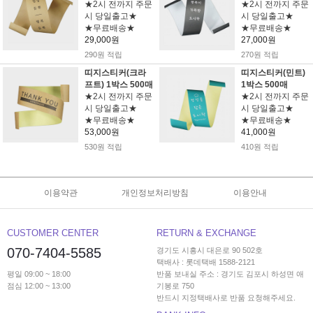
★2시 전까지 주문
★2시 전까지 주문
시 당일출고★
시 당일출고★
★무료배송★
★무료배송★
29,000원
27,000원
290원 적립
270원 적립
띠지스티커(크라
띠지스티커(민트)
프트) 1박스 500매
1박스 500매
★2시 전까지 주문
★2시 전까지 주문
시 당일출고★
시 당일출고★
★무료배송★
★무료배송★
53,000원
41,000원
530원 적립
410원 적립
이용약관
개인정보처리방침
이용안내
CUSTOMER CENTER
RETURN & EXCHANGE
070-7404-5585
경기도 시흥시 대은로 90 502호
택배사 : 롯데택배 1588-2121
평일 09:00 ~ 18:00
반품 보내실 주소 : 경기도 김포시 하성면 애
점심 12:00 ~ 13:00
기봉로 750
반드시 지정택배사로 반품 요청해주세요.