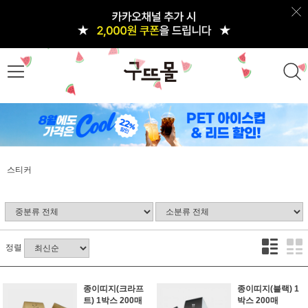
스티커
정렬
종이띠지(크라프
종이띠지(블랙) 1
트) 1박스 200매
박스 200매