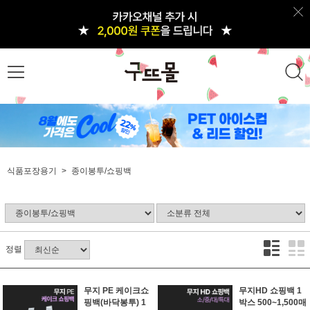
식품포장용기
종이봉투/쇼핑백
정렬
무지 PE 케이크쇼
무지HD 쇼핑백 1
핑백(바닥봉투) 1
박스 500~1,500매