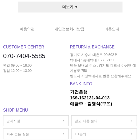
더보기 ▼
이용약관
개인정보처리방침
이용안내
CUSTOMER CENTER
RETURN & EXCHANGE
070-7404-5585
경기도 시흥시 대은로 90 502호
택배사 : 롯데택배 1588-2121
평일 09:00 ~ 18:00
반품 보내실 주소 : 경기도 김포시 하성면 애
점심 12:00 ~ 13:00
기봉로 750
반드시 지정택배사로 반품 요청해주세요.
BANK INFO
기업은행
169-162131-04-013
예금주 : 김명식(구뜨)
SHOP MENU
공지사항
광고·제휴 문의
자주 묻는 질문
1:1문의