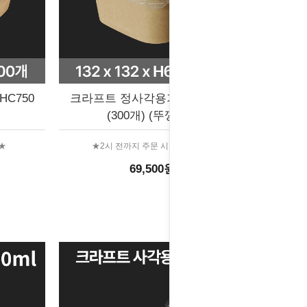
C750
크라프트 정사각용기세트 HC650
(300개) (뚜껑포함)
★
★2시 전까지 주문 시 당일출고★
69,500원