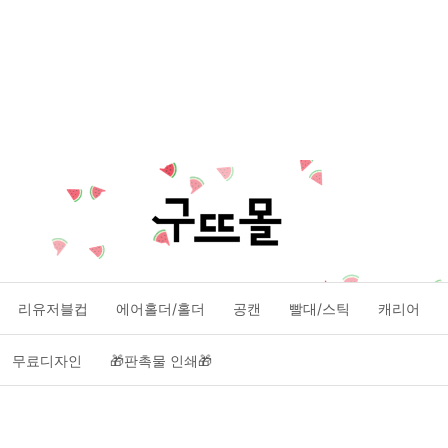
리유저블컵
에어홀더/홀더
공캔
빨대/스틱
캐리어
무료디자인
🎁판촉물 인쇄🎁