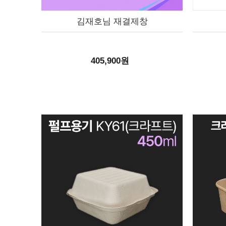
김재호님 재결제창
405,900원