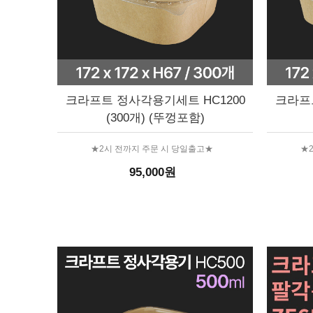
크라프트 정사각용기세트 HC1200
크라프트
(300개) (뚜껑포함)
★2시 전까지 주문 시 당일출고★
★
95,000원