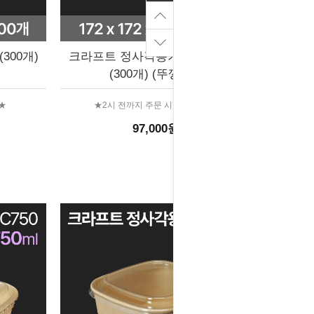
300개)
크라프트 정사각용기세트 HC1400
(300개) (뚜껑포함)
★
★2시 전까지 주문 시 당일출고★
97,000원