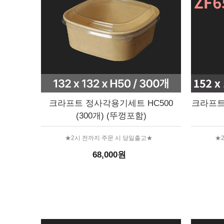
크라프트 정사각용기세트 HC500
크라프트 
(300개) (뚜껑포함)
★2시 전까지 주문 시 당일출고★
★
68,000원