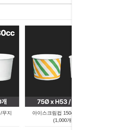
성/무지
아이스크림컵 150cc 기성/무지
(1,000개입)