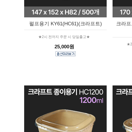
펄프용기 KY61(HC61)(크라프트)
크라프트
★2시 전까지 주문 시 당일출고★
★
25,000원