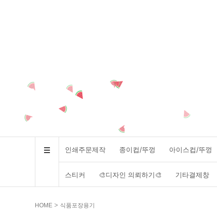
인쇄주문제작
종이컵/뚜껑
아이스컵/뚜껑
스티커
🎨디자인 의뢰하기🎨
기타결제창
>
HOME
식품포장용기