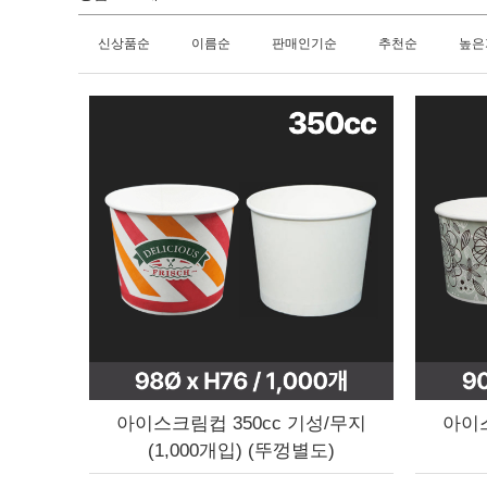
신상품순
이름순
판매인기순
추천순
높은
아이스크림컵 350cc 기성/무지
아이스
(1,000개입) (뚜껑별도)