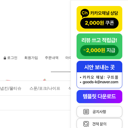
로그인
회원가입
주문내역
마이페이지
장바구니(
0
)
냅킨/물티슈
스푼/포크/나이프
식품포장용기