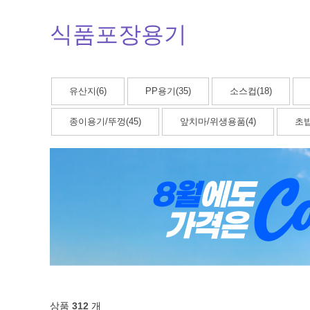
식품포장용기
유산지(6)
PP용기(35)
소스컵(18)
종이용기/뚜껑(45)
앞치마/위생용품(4)
초밥
상품
312
개