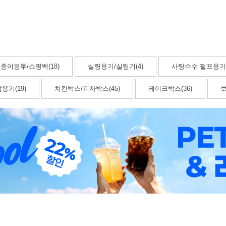
종이봉투/쇼핑백(18)
실링용기/실링기(4)
사탕수수 펄프용기(
용기(19)
치킨박스/피자박스(45)
케이크박스(36)
보