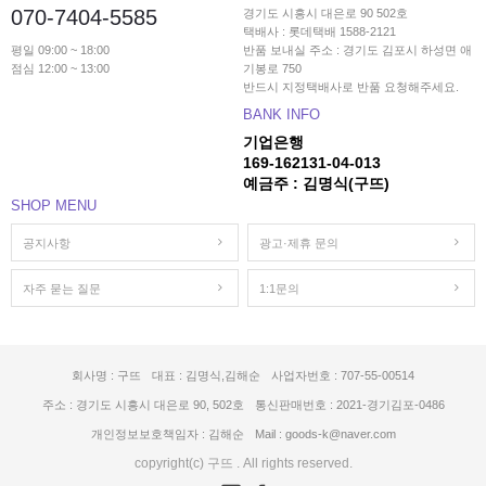
070-7404-5585
경기도 시흥시 대은로 90 502호
택배사 : 롯데택배 1588-2121
평일 09:00 ~ 18:00
반품 보내실 주소 : 경기도 김포시 하성면 애
점심 12:00 ~ 13:00
기봉로 750
반드시 지정택배사로 반품 요청해주세요.
BANK INFO
기업은행
169-162131-04-013
예금주 : 김명식(구뜨)
SHOP MENU
공지사항
광고·제휴 문의
자주 묻는 질문
1:1문의
회사명 : 구뜨
대표 : 김명식,김해순
사업자번호 : 707-55-00514
주소 : 경기도 시흥시 대은로 90, 502호
통신판매번호 : 2021-경기김포-0486
개인정보보호책임자 : 김해순
Mail : goods-k@naver.com
copyright(c) 구뜨 . All rights reserved.