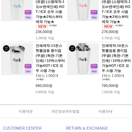
(유광) (소량제작-1
(유광) (소량제작-1
도or변색인쇄) HO
도or변색인쇄) HO
T / ICE 모두 사용
T / ICE 모두 사용
가능★2박스부터
가능★2박스부터
제작 가능★
제작 가능★
236,000원
276,000원
2,360원 적립
2,760원 적립
인쇄제작-13온스
인쇄제작-16온스
핫쿨겸용 종이컵
핫쿨겸용 종이컵
(무광) (독판-기본
(무광) (독판-기본
인쇄) / 10박스부터
인쇄) / 10박스부터
가능HOT / ICE 모
가능HOT / ICE 모
두 사용 가능
두 사용 가능
1박스 1.000개
1박스 1.000개
680,000원
780,000원
6,800원 적립
7,800원 적립
이용약관
개인정보처리방침
이용안내
CUSTOMER CENTER
RETURN & EXCHANGE