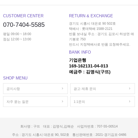
CUSTOMER CENTER
RETURN & EXCHANGE
070-7404-5585
경기도 시흥시 대은로 90 502호
택배사 : 롯데택배 1588-2121
평일 09:00 ~ 18:00
반품 보내실 주소 : 경기도 김포시 하성면 애
점심 12:00 ~ 13:00
기봉로 750
반드시 지정택배사로 반품 요청해주세요.
BANK INFO
기업은행
169-162131-04-013
예금주 : 김명식(구뜨)
SHOP MENU
공지사항
광고·제휴 문의
자주 묻는 질문
1:1문의
회사명 : 구뜨
대표 : 김명식,김해순
사업자번호 : 707-55-00514
주소 : 경기도 시흥시 대은로 90, 502호
통신판매번호 : 2021-경기김포-0486