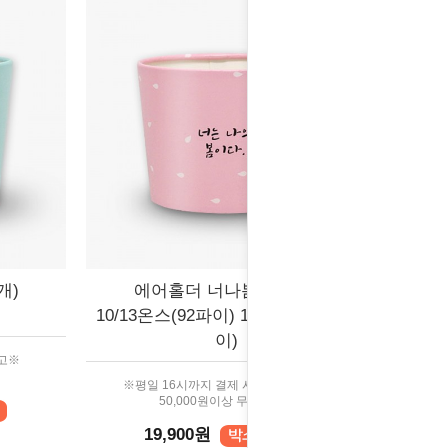
개)
에어홀더 너나봄 (500개)
10/13온스(92파이) 12/16온스(98파
이)
출고※
※평일 16시까지 결제 시 당일 출고※
50,000원이상 무료배송
19,900원