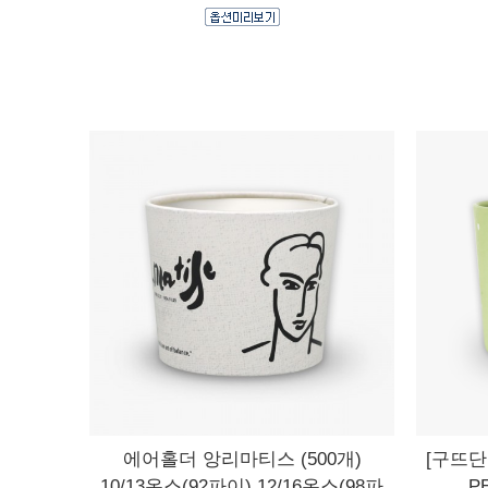
에어홀더 앙리마티스 (500개)
[구뜨단
10/13온스(92파이) 12/16온스(98파
P