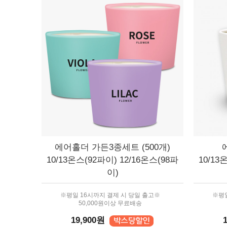
에어홀더 가든3종세트 (500개)
10/13온스(92파이) 12/16온스(98파
10/13
이)
※평일 16시까지 결제 시 당일 출고※
※평일
50,000원이상 무료배송
19,900원