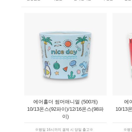
에어홀더 썸머애니멀 (500개)
에어
10/13온스(92파이)/12/16온스(98파
10/13
이)
※평일 16시까지 결제 시 당일 출고※
※평일