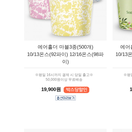
에어홀더 마블3종(500개)
에어홀
10/13온스(92파이) 12/16온스(98파
10/13
이)
※평일 16시까지 결제 시 당일 출고※
※평일
50,000원이상 무료배송
19,900원