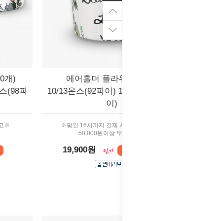
0개)
에어홀더 플라워 (500개)
온스(98파
10/13온스(92파이) 12/16온스(98파
이)
출고※
※평일 16시까지 결제 시 당일 출고※
50,000원이상 무료배송
19,900원