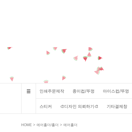
인쇄주문제작
종이컵/뚜껑
아이스컵/뚜껑
스티커
🎨디자인 의뢰하기🎨
기타결제창
>
>
HOME
에어홀더/홀더
에어홀더