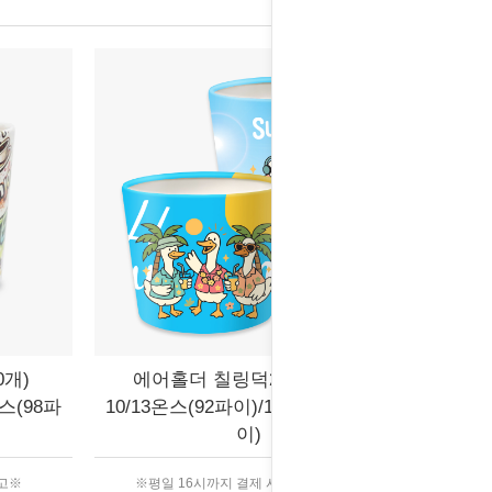
0개)
에어홀더 칠링덕2종 (500개)
온스(98파
10/13온스(92파이)/12/16온스(98파
이)
출고※
※평일 16시까지 결제 시 당일 출고※