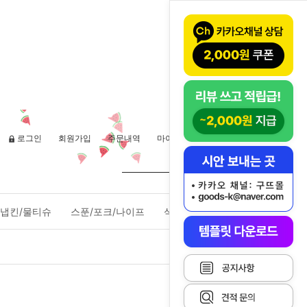
로그인
회원가입
주문내역
마이페이지
장바구니(
0
)
냅킨/물티슈
스푼/포크/나이프
식품포장용기