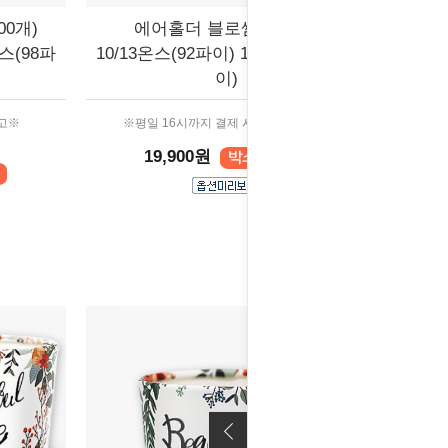
0개)
에어홀더 블로썸 (500개)
온스(98파
10/13온스(92파이) 12/16온스(98파
이)
출고※
※평일 16시까지 결제 시 당일 출고※
19,900원