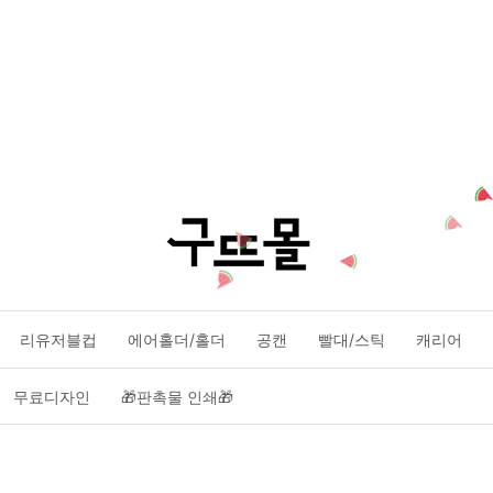
리유저블컵
에어홀더/홀더
공캔
빨대/스틱
캐리어
무료디자인
🎁판촉물 인쇄🎁