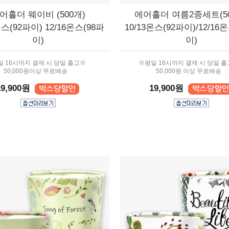
어홀더 웨이비 (500개)
에어홀더 여름2종세트(50
온스(92파이) 12/16온스(98파
10/13온스(92파이)/12/16
이)
이)
 16시까지 결제 시 당일 출고※
※평일 16시까지 결제 시 당일 
50,000원이상 무료배송
50,000원 이상 무료배송
19,900원
19,900원