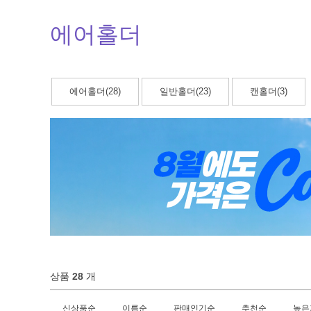
에어홀더
에어홀더(28)
일반홀더(23)
캔홀더(3)
상품
28
개
신상품순
이름순
판매인기순
추천순
높은