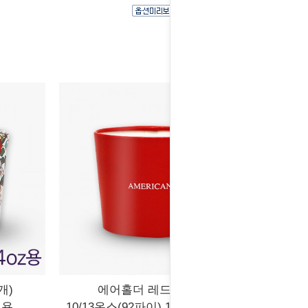
개)
에어홀더 레드 (500개)
전용
10/13온스(92파이) 12/16온스(98파