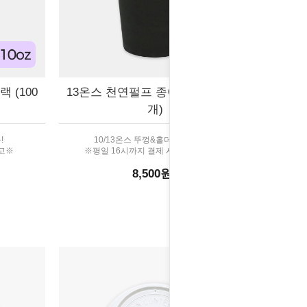
 (100
13온스 천연펄프 종이컵 블랙 (100
개)
!
10/13온스 뚜껑&홀더 호환가능!
출고※
※평일 16시까지 결제 시 당일 출고※
8,500원