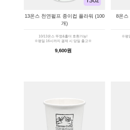
13온스 천연펄프 종이컵 플라워 (100
8온스
개)
10/13온스 뚜껑&홀더 호환가능!
※평일
※평일 16시까지 결제 시 당일 출고※
9,600원