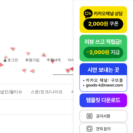
로그인
회원가입
주문내역
마이페이지
장바구니(
0
)
냅킨/물티슈
스푼/포크/나이프
식품포장용기