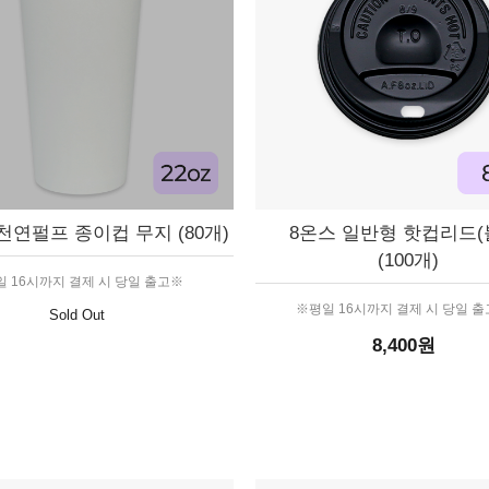
천연펄프 종이컵 무지 (80개)
8온스 일반형 핫컵리드(
(100개)
 16시까지 결제 시 당일 출고※
※평일 16시까지 결제 시 당일 
Sold Out
8,400원