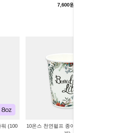
7,600원
 (100
10온스 천연펄프 종이컵 플라워 (100