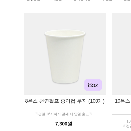
8온스 천연펄프 종이컵 무지 (100개)
10온스
※평일 16시까지 결제 시 당일 출고※
1
7,300원
※평일