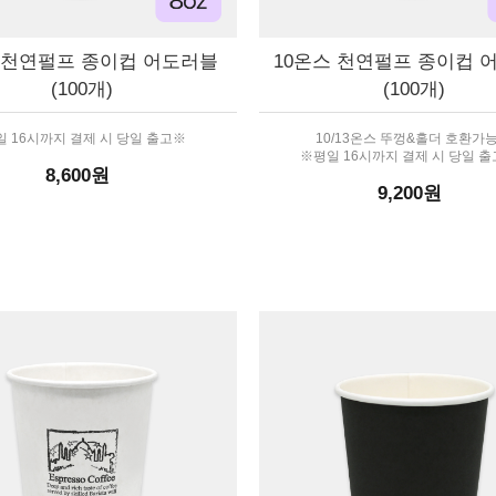
 천연펄프 종이컵 어도러블
10온스 천연펄프 종이컵 
(100개)
(100개)
 16시까지 결제 시 당일 출고※
10/13온스 뚜껑&홀더 호환가능
※평일 16시까지 결제 시 당일 
8,600원
9,200원