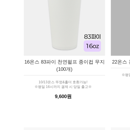
16온스 83파이 천연펄프 종이컵 무지
22온스 
(100개)
※평일
10/13온스 뚜껑&홀더 호환가능!
※평일 16시까지 결제 시 당일 출고※
9,600원