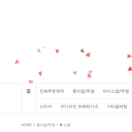
인쇄주문제작
종이컵/뚜껑
아이스컵/뚜껑
스티커
🎨디자인 의뢰하기🎨
기타결제창
>
>
HOME
종이컵/뚜껑
▶소량