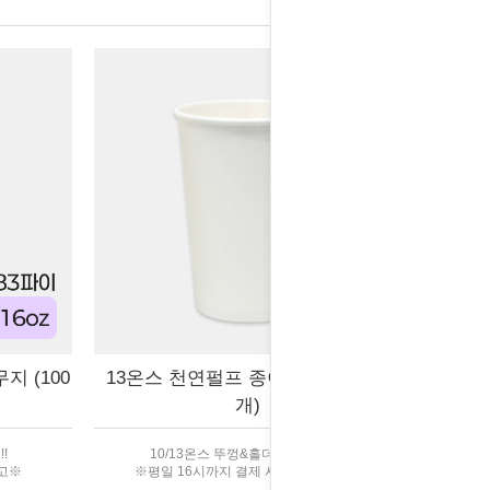
지 (100
13온스 천연펄프 종이컵 무지 (100
개)
!
10/13온스 뚜껑&홀더 호환가능!
출고※
※평일 16시까지 결제 시 당일 출고※