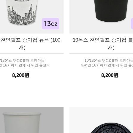
 천연펄프 종이컵 뉴욕 (100
10온스 천연펄프 종이컵 블랙
개)
개)
0/13온스 뚜껑&홀더 호환가능!
10/13온스 뚜껑&홀더 호환가능
 16시까지 결제 시 당일 출고※
※평일 16시까지 결제 시 당일 
8,200원
8,200원