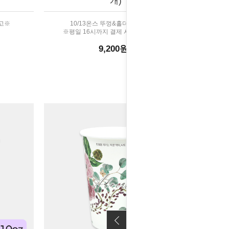
개)
출고※
10/13온스 뚜껑&홀더 호환가능!
※평일 16시까지 결제 시 당일 출고※
9,200원