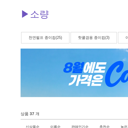
▶소량
천연펄프 종이컵(25)
핫쿨겸용 종이컵(3)
이
상품
37
개
신상품순
이름순
판매인기순
추천순
높은