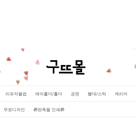
리유저블컵
에어홀더/홀더
공캔
빨대/스틱
캐리어
무료디자인
🎁판촉물 인쇄🎁