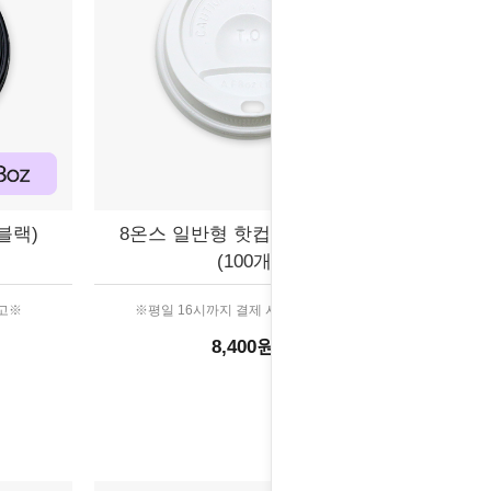
블랙)
8온스 일반형 핫컵리드(화이트)
(100개)
출고※
※평일 16시까지 결제 시 당일 출고※
8,400원