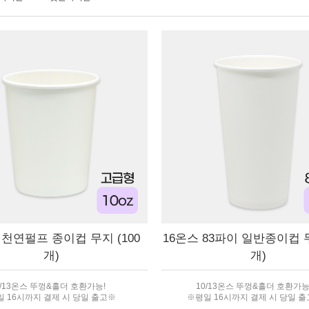
 천연펄프 종이컵 무지 (100
16온스 83파이 일반종이컵 무
개)
개)
0/13온스 뚜껑&홀더 호환가능!
10/13온스 뚜껑&홀더 호환가능!
 16시까지 결제 시 당일 출고※
※평일 16시까지 결제 시 당일 