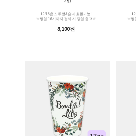
개)
12/16온스 뚜껑&홀더 호환가능!
1
※평일 16시까지 결제 시 당일 출고※
※평일
8,100원