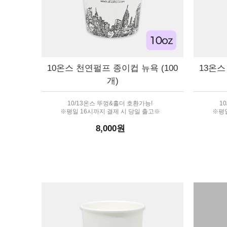
10온스 천연펄프 종이컵 뉴욕 (100
13온스
개)
10/13온스 뚜껑&홀더 호환가능!
1
※평일 16시까지 결제 시 당일 출고※
※평일
8,000원