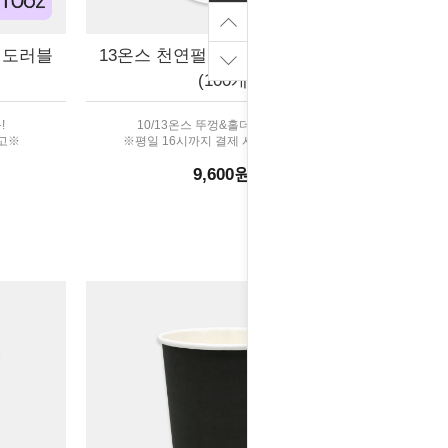
어도러블
13온스 천연펄프 종이컵 어도러블
(100개)
!
10/13온스 뚜껑&홀더 호환가능!
출고※
※평일 16시까지 결제 시 당일 출고※
9,600원