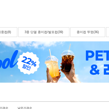
중컵(8)
3중 단열 종이컵/발포컵(39)
종이컵 뚜껑(36)
가격순
낮은가격순