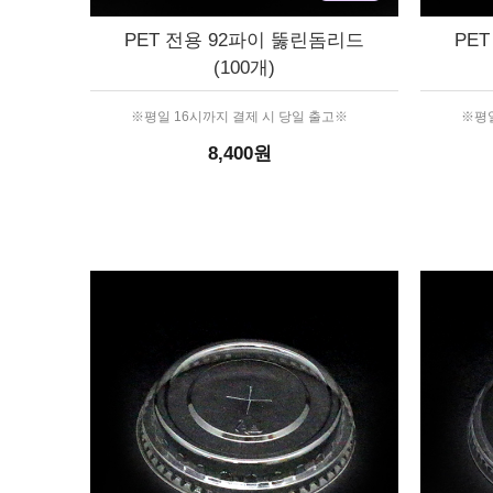
PET 전용 92파이 뚫린돔리드
PE
(100개)
※평일 16시까지 결제 시 당일 출고※
※평일
8,400원