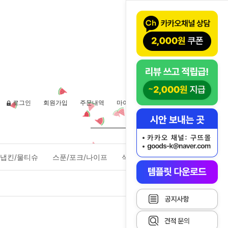
로그인
회원가입
주문내역
마이페이지
장바구니(
0
)
냅킨/물티슈
스푼/포크/나이프
식품포장용기