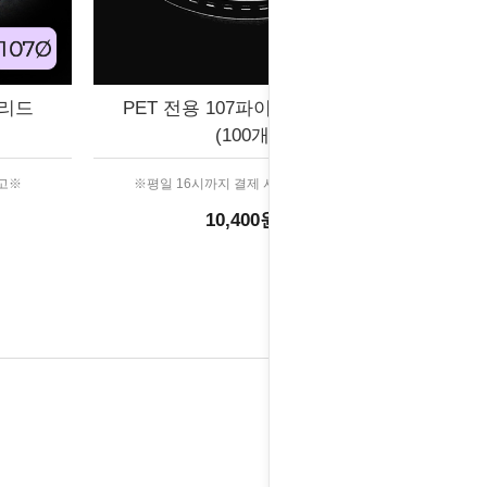
면리드
PET 전용 107파이 뚫린돔리드
(100개)
출고※
※평일 16시까지 결제 시 당일 출고※
10,400원