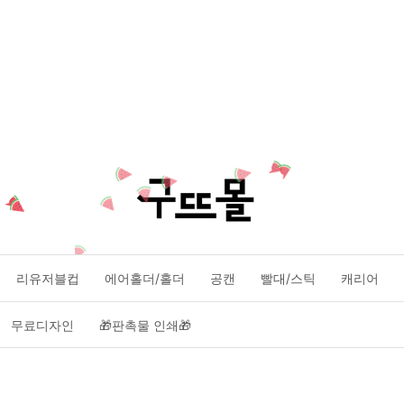
리유저블컵
에어홀더/홀더
공캔
빨대/스틱
캐리어
무료디자인
🎁판촉물 인쇄🎁