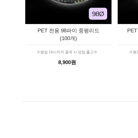
PET 전용 98파이 중평리드
PE
(100개)
※평일 16시까지 결제 시 당일 출고※
※평일
8,900원