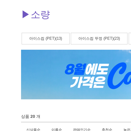
▶소량
아이스컵 (PET)(13)
아이스컵 뚜껑 (PET)(23)
상품
20
개
신상품순
이름순
판매인기순
추천순
높은