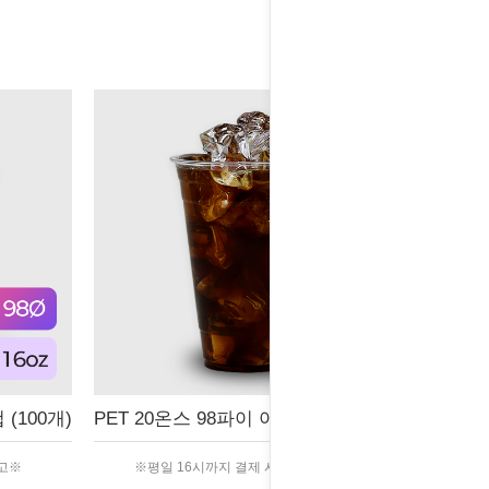
(100개)
PET 20온스 98파이 아이스컵 (100개)
출고※
※평일 16시까지 결제 시 당일 출고※