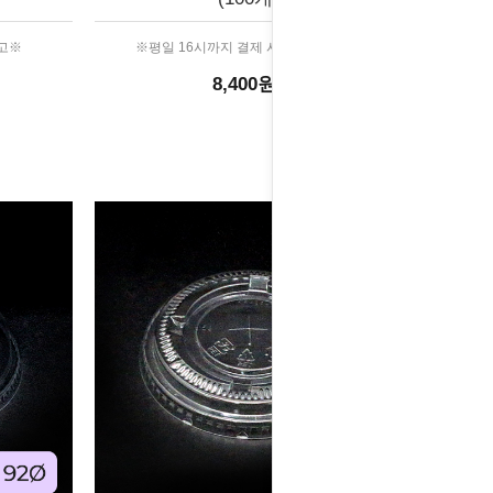
출고※
※평일 16시까지 결제 시 당일 출고※
8,400원