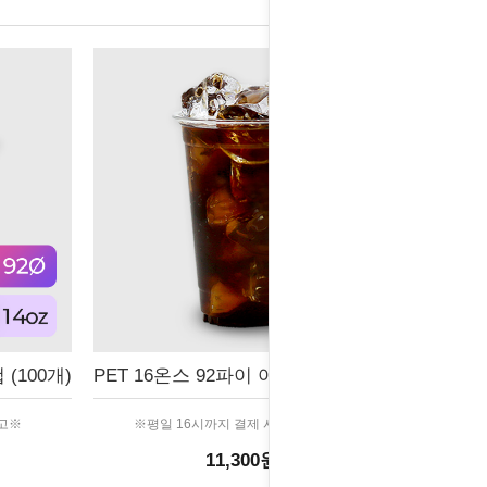
(100개)
PET 16온스 92파이 아이스컵 (100개)
출고※
※평일 16시까지 결제 시 당일 출고※
11,300원