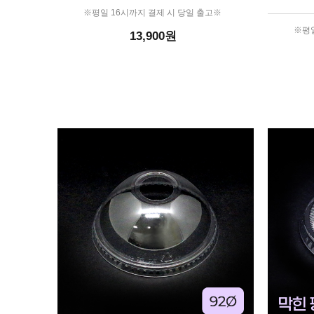
※평일 16시까지 결제 시 당일 출고※
※평일
13,900원