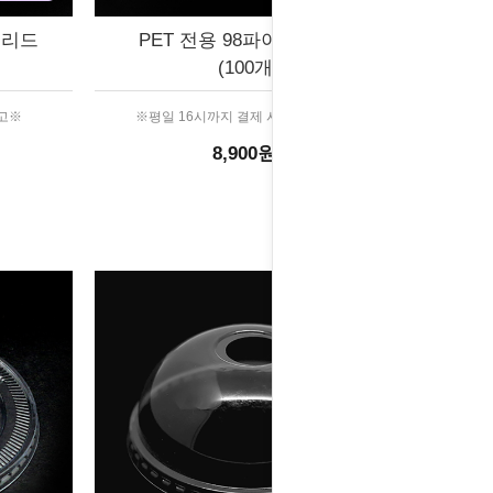
돔리드
PET 전용 98파이 평면리드
(100개)
출고※
※평일 16시까지 결제 시 당일 출고※
8,900원