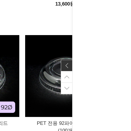
13,600원
면리드
PET 전용 92파이 중평리드
(100개)