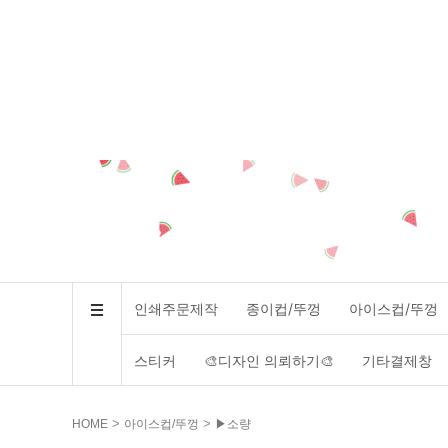
인쇄주문제작
종이컵/뚜껑
아이스컵/뚜껑
스티커
🎨디자인 의뢰하기🎨
기타결제창
>
>
HOME
아이스컵/뚜껑
▶소량